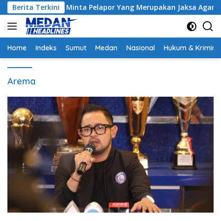
Langsung
k, Hakim Minta Pelapor Yang Merupakan Jaksa Agar Dihadirkan
Berita Terkini
ke
konten
Home
Indeks
Sumut
Medan
Nasional
Hukum & Krimina
Arema