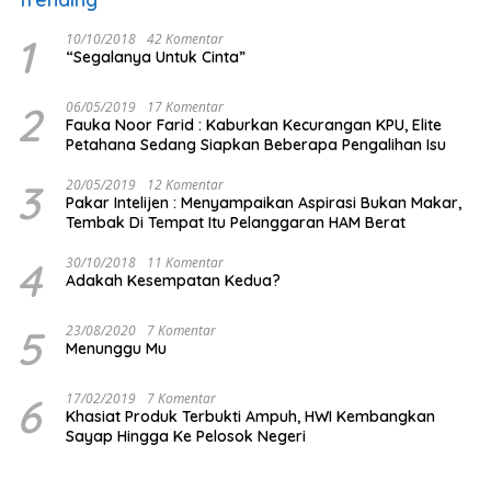
1
10/10/2018
42 Komentar
“Segalanya Untuk Cinta”
2
06/05/2019
17 Komentar
Fauka Noor Farid : Kaburkan Kecurangan KPU, Elite
Petahana Sedang Siapkan Beberapa Pengalihan Isu
3
20/05/2019
12 Komentar
Pakar Intelijen : Menyampaikan Aspirasi Bukan Makar,
Tembak Di Tempat Itu Pelanggaran HAM Berat
4
30/10/2018
11 Komentar
Adakah Kesempatan Kedua?
5
23/08/2020
7 Komentar
Menunggu Mu
6
17/02/2019
7 Komentar
Khasiat Produk Terbukti Ampuh, HWI Kembangkan
Sayap Hingga Ke Pelosok Negeri