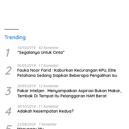
Trending
1
10/10/2018
42 Komentar
“Segalanya Untuk Cinta”
2
06/05/2019
17 Komentar
Fauka Noor Farid : Kaburkan Kecurangan KPU, Elite
Petahana Sedang Siapkan Beberapa Pengalihan Isu
3
20/05/2019
12 Komentar
Pakar Intelijen : Menyampaikan Aspirasi Bukan Makar,
Tembak Di Tempat Itu Pelanggaran HAM Berat
4
30/10/2018
11 Komentar
Adakah Kesempatan Kedua?
5
23/08/2020
7 Komentar
Menunggu Mu