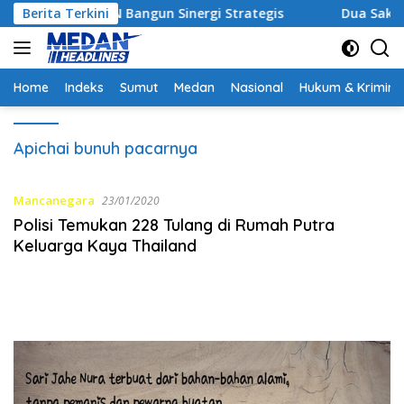
Langsung
m dan PGN Bangun Sinergi Strategis
Berita Terkini
Dua Saksi Kunci U
ke
konten
Home
Indeks
Sumut
Medan
Nasional
Hukum & Krimina
Apichai bunuh pacarnya
Mancanegara
23/01/2020
Polisi Temukan 228 Tulang di Rumah Putra
Keluarga Kaya Thailand