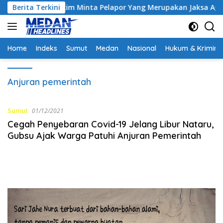
Langsung
ontrak, Hakim Minta Pelapor Yang Merupakan Jaksa Agar Dihadi
Berita Terkini
ke
konten
Home
Indeks
Sumut
Medan
Nasional
Hukum & Krimina
Anjuran pemerintah
Sumut
01/12/2021
Cegah Penyebaran Covid-19 Jelang Libur Nataru,
Gubsu Ajak Warga Patuhi Anjuran Pemerintah