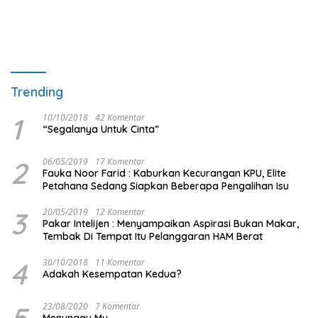
Trending
1
10/10/2018
42 Komentar
“Segalanya Untuk Cinta”
2
06/05/2019
17 Komentar
Fauka Noor Farid : Kaburkan Kecurangan KPU, Elite
Petahana Sedang Siapkan Beberapa Pengalihan Isu
3
20/05/2019
12 Komentar
Pakar Intelijen : Menyampaikan Aspirasi Bukan Makar,
Tembak Di Tempat Itu Pelanggaran HAM Berat
4
30/10/2018
11 Komentar
Adakah Kesempatan Kedua?
5
23/08/2020
7 Komentar
Menunggu Mu