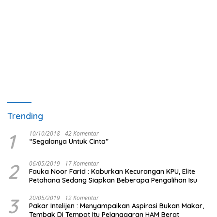
Trending
1
10/10/2018
42 Komentar
“Segalanya Untuk Cinta”
2
06/05/2019
17 Komentar
Fauka Noor Farid : Kaburkan Kecurangan KPU, Elite
Petahana Sedang Siapkan Beberapa Pengalihan Isu
3
20/05/2019
12 Komentar
Pakar Intelijen : Menyampaikan Aspirasi Bukan Makar,
Tembak Di Tempat Itu Pelanggaran HAM Berat