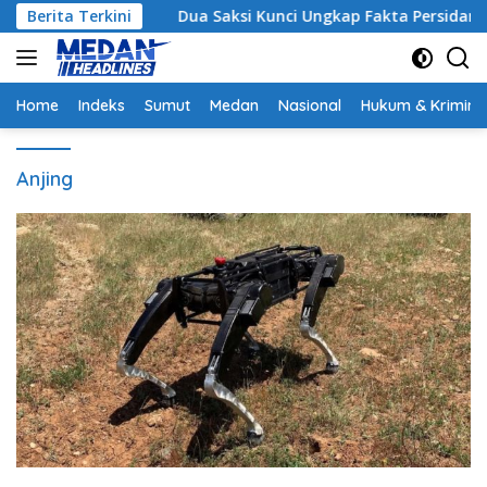
Langsung
is
Berita Terkini
Dua Saksi Kunci Ungkap Fakta Persidangan Yang 
ke
konten
Home
Indeks
Sumut
Medan
Nasional
Hukum & Krimina
Anjing