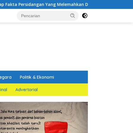
angan Yang Melemahkan Dakwaan Jaksa Penuntut Umum
egara
Politik & Ekonomi
inal
Advertorial