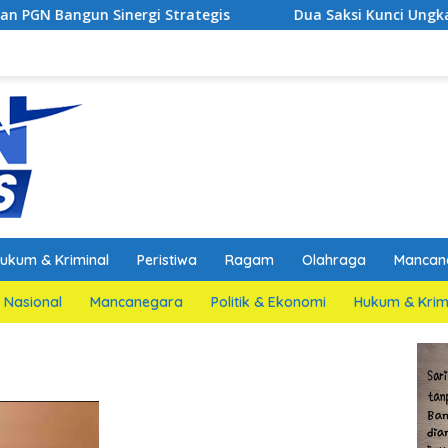
nergi Strategis
Dua Saksi Kunci Ungkap Fakta Persid
ukum & Kriminal
Peristiwa
Ragam
Olahraga
Mancan
Nasional
Mancanegara
Politik & Ekonomi
Hukum & Krim