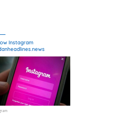
low Instagram
anheadlines.news
agram