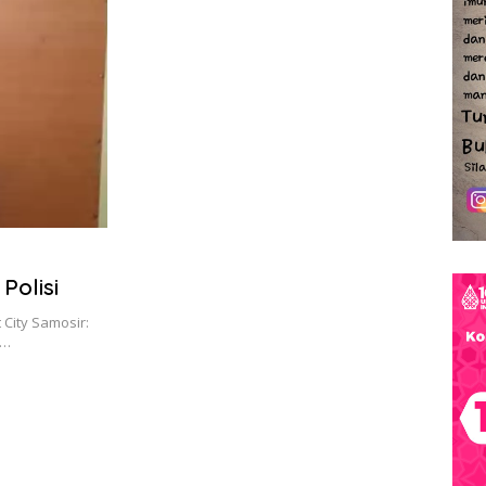
Polisi
 City Samosir:
m…