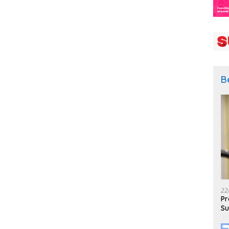
B
22
Pr
Su