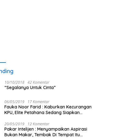
nding
10/10/2018
42 Komentar
“Segalanya Untuk Cinta”
06/05/2019
17 Komentar
Fauka Noor Farid : Kaburkan Kecurangan
KPU, Elite Petahana Sedang Siapkan
Beberapa Pengalihan Isu
20/05/2019
12 Komentar
Pakar Intelijen : Menyampaikan Aspirasi
Bukan Makar, Tembak Di Tempat Itu