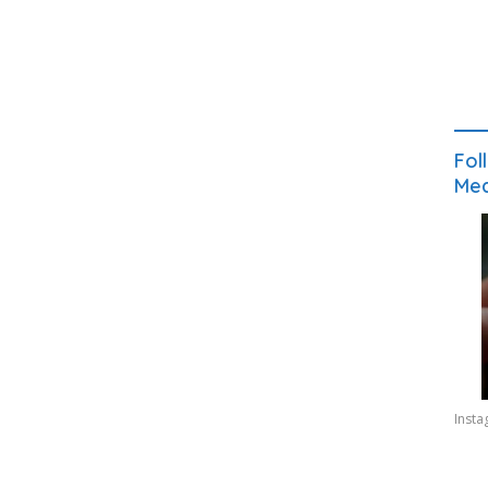
Fol
Med
Inst