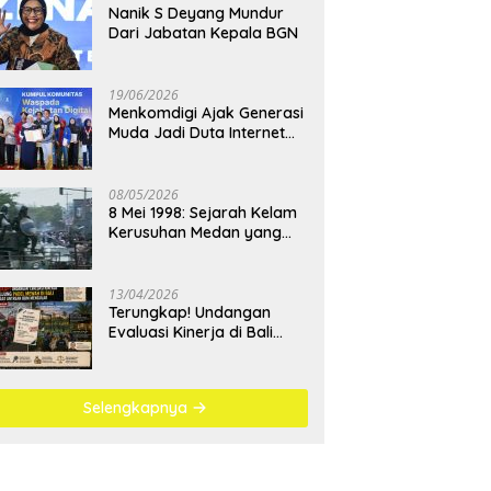
Nanik S Deyang Mundur
Dari Jabatan Kepala BGN
19/06/2026
Menkomdigi Ajak Generasi
Muda Jadi Duta Internet
Sehat dan Lawan
Kejahatan Digital
08/05/2026
8 Mei 1998: Sejarah Kelam
Kerusuhan Medan yang
Menjadi Pembelajaran
Bangsa
13/04/2026
Terungkap! Undangan
Evaluasi Kinerja di Bali
Berujung Padel Mewah
Saat Antrean BBM
Mengular
Selengkapnya