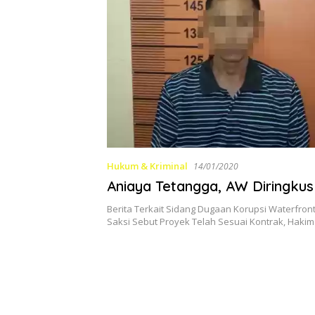
Hukum & Kriminal
14/01/2020
Aniaya Tetangga, AW Diringkus 
Berita Terkait Sidang Dugaan Korupsi Waterfront
Saksi Sebut Proyek Telah Sesuai Kontrak, Haki