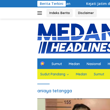
Langsung
 Jaksa Agar Dihadirkan
Berita Terkini
Kejati Jatim dan PGN Bangun Si
ke
konten
Indeks Berita
Disclaimer
H
Sumut
Medan
Nasional
H
o
m
Sudut Pandang
Medan
Sumut
e
aniaya tetangga