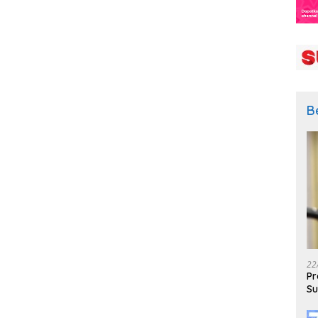
B
22
Pr
Su