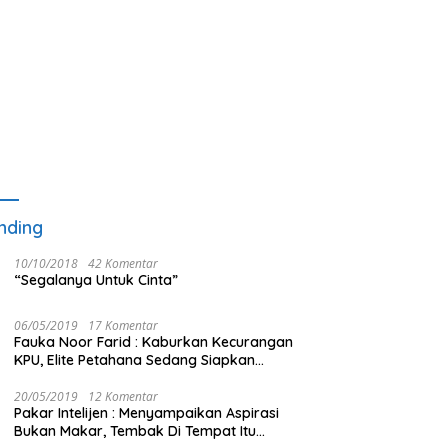
nding
10/10/2018
42 Komentar
“Segalanya Untuk Cinta”
06/05/2019
17 Komentar
Fauka Noor Farid : Kaburkan Kecurangan
KPU, Elite Petahana Sedang Siapkan
Beberapa Pengalihan Isu
20/05/2019
12 Komentar
Pakar Intelijen : Menyampaikan Aspirasi
Bukan Makar, Tembak Di Tempat Itu