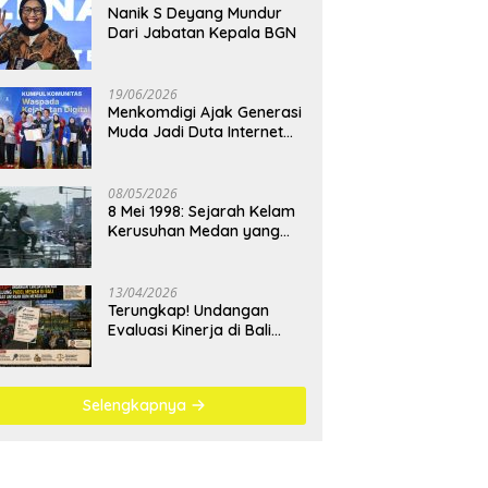
Nanik S Deyang Mundur
Dari Jabatan Kepala BGN
19/06/2026
Menkomdigi Ajak Generasi
Muda Jadi Duta Internet
Sehat dan Lawan
Kejahatan Digital
08/05/2026
8 Mei 1998: Sejarah Kelam
Kerusuhan Medan yang
Menjadi Pembelajaran
Bangsa
13/04/2026
Terungkap! Undangan
Evaluasi Kinerja di Bali
Berujung Padel Mewah
Saat Antrean BBM
Mengular
Selengkapnya