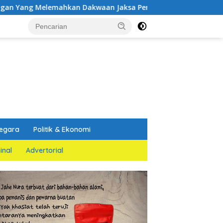
emahkan Dakwaan Jaksa Penuntut Umum
PGN Edukasi P
egara
Politik & Ekonomi
inal
Advertorial