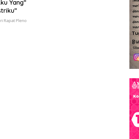
Aku Yang”
triku”
ri Rapat Pleno