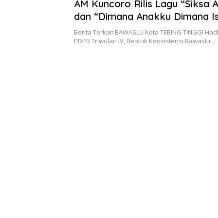
AM Kuncoro Rilis Lagu “Siksa 
dan “Dimana Anakku Dimana Is
Berita Terkait BAWASLU Kota TEBING TINGGI Hadi
PDPB Triwulan IV, Bentuk Konsistensi Bawaslu…