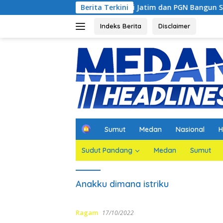
Langsung
adirkan
Kejati Jatim dan PGN Bangun Sinergi Strategis
Berita Terkini
ke
konten
Indeks Berita
Disclaimer
H
Sumut
Medan
Nasional
H
o
m
Sudut Pandang
Medan
Sumut
e
Anakku dimana istriku
Ragam
17/10/2022