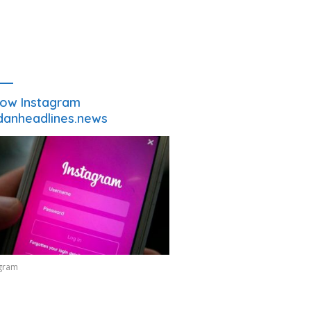
low Instagram
anheadlines.news
agram