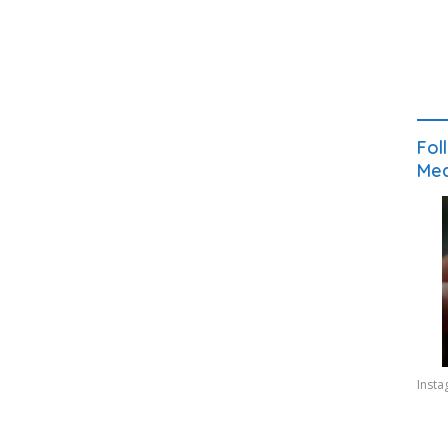
Fol
Med
Inst