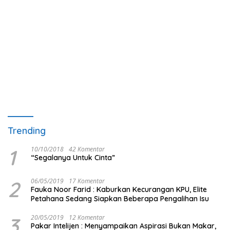
Trending
1
10/10/2018
42 Komentar
“Segalanya Untuk Cinta”
2
06/05/2019
17 Komentar
Fauka Noor Farid : Kaburkan Kecurangan KPU, Elite
Petahana Sedang Siapkan Beberapa Pengalihan Isu
3
20/05/2019
12 Komentar
Pakar Intelijen : Menyampaikan Aspirasi Bukan Makar,