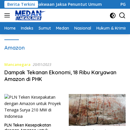
Langsung
lemahkan Dakwaan Jaksa Penuntut Umum
Berita Terkini
PGN Edukasi P
ke
konten
Home
Indeks
Sumut
Medan
Nasional
Hukum & Krimina
Amazon
Mancanegara
20/01/2023
Dampak Tekanan Ekonomi, 18 Ribu Karyawan
Amazon di PHK
PLN Teken Kesepakatan