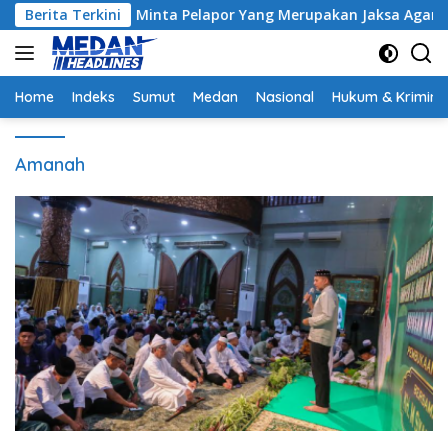
Langsung
ak, Hakim Minta Pelapor Yang Merupakan Jaksa Agar Dihadirkan
Berita Terkini
ke
konten
Home
Indeks
Sumut
Medan
Nasional
Hukum & Krimina
Amanah