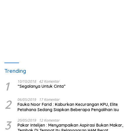
Trending
1
10/10/2018
42 Komentar
“Segalanya Untuk Cinta”
2
06/05/2019
17 Komentar
Fauka Noor Farid : Kaburkan Kecurangan KPU, Elite
Petahana Sedang Siapkan Beberapa Pengalihan Isu
3
20/05/2019
12 Komentar
Pakar Intelijen : Menyampaikan Aspirasi Bukan Makar,
Tembak Di Tempat Itu Pelanggaran HAM Berat