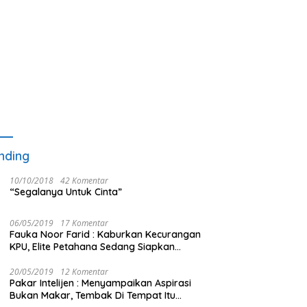
nding
10/10/2018
42 Komentar
“Segalanya Untuk Cinta”
06/05/2019
17 Komentar
Fauka Noor Farid : Kaburkan Kecurangan
KPU, Elite Petahana Sedang Siapkan
Beberapa Pengalihan Isu
20/05/2019
12 Komentar
Pakar Intelijen : Menyampaikan Aspirasi
Bukan Makar, Tembak Di Tempat Itu