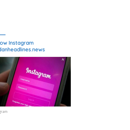
low Instagram
anheadlines.news
agram