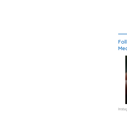
Fol
Med
Inst