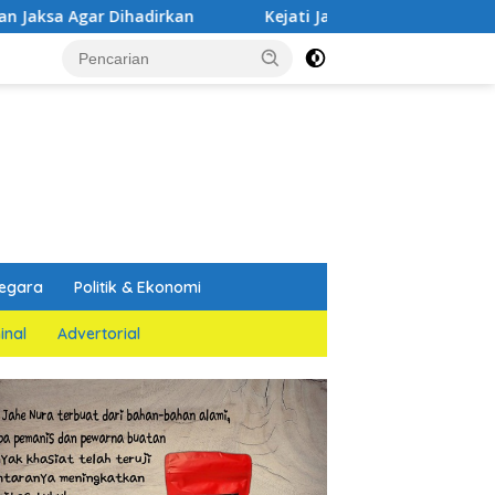
ihadirkan
Kejati Jatim dan PGN Bangun Sinergi Strategi
egara
Politik & Ekonomi
inal
Advertorial