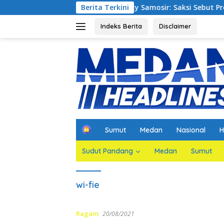
Langsung
orupsi Waterfront City Samosir: Saksi Sebut Proyek Telah Ses
Berita Terkini
ke
konten
Indeks Berita
Disclaimer
H
Sumut
Medan
Nasional
H
o
m
Sudut Pandang
Medan
Sumut
e
wi-fie
Ragam
20/08/2021