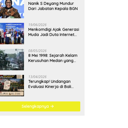
Nanik S Deyang Mundur
Dari Jabatan Kepala BGN
19/06/2026
Menkomdigi Ajak Generasi
Muda Jadi Duta Internet
Sehat dan Lawan
Kejahatan Digital
08/05/2026
8 Mei 1998: Sejarah Kelam
Kerusuhan Medan yang
Menjadi Pembelajaran
Bangsa
13/04/2026
Terungkap! Undangan
Evaluasi Kinerja di Bali
Berujung Padel Mewah
Saat Antrean BBM
Mengular
Selengkapnya