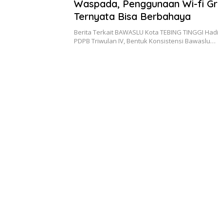
Waspada, Penggunaan Wi-fi Gr
Ternyata Bisa Berbahaya
Berita Terkait BAWASLU Kota TEBING TINGGI Hadi
PDPB Triwulan IV, Bentuk Konsistensi Bawaslu…