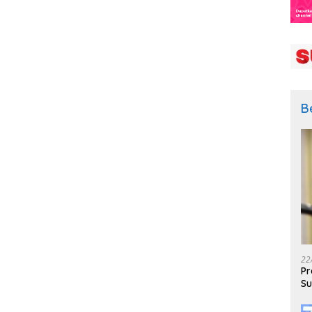
B
22
Pr
Su