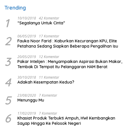
Trending
1
10/10/2018
42 Komentar
“Segalanya Untuk Cinta”
2
06/05/2019
17 Komentar
Fauka Noor Farid : Kaburkan Kecurangan KPU, Elite
Petahana Sedang Siapkan Beberapa Pengalihan Isu
3
20/05/2019
12 Komentar
Pakar Intelijen : Menyampaikan Aspirasi Bukan Makar,
Tembak Di Tempat Itu Pelanggaran HAM Berat
4
30/10/2018
11 Komentar
Adakah Kesempatan Kedua?
5
23/08/2020
7 Komentar
Menunggu Mu
6
17/02/2019
7 Komentar
Khasiat Produk Terbukti Ampuh, HWI Kembangkan
Sayap Hingga Ke Pelosok Negeri