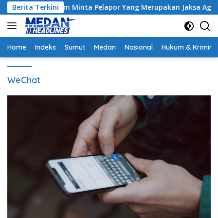
Langsung
trak, Hakim Minta Pelapor Yang Merupakan Jaksa Agar Dihadirk
Berita Terkini
ke
konten
Home
Indeks
Sumut
Medan
Nasional
Hukum & Krimina
WeChat