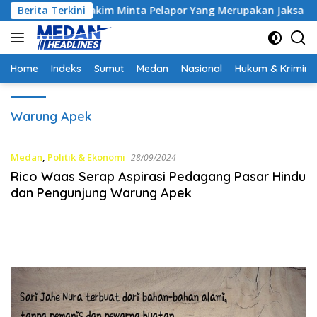
Langsung
Kontrak, Hakim Minta Pelapor Yang Merupakan Jaksa Agar Dihad
Berita Terkini
ke
konten
Home
Indeks
Sumut
Medan
Nasional
Hukum & Krimina
Warung Apek
Medan
,
Politik & Ekonomi
28/09/2024
Rico Waas Serap Aspirasi Pedagang Pasar Hindu
dan Pengunjung Warung Apek