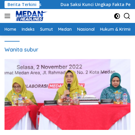
Langsung
i Strategis
Berita Terkini
Dua Saksi Kunci Ungkap Fakta Persidang
ke
konten
Home
Indeks
Sumut
Medan
Nasional
Hukum & Krimina
Wanita subur