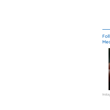
Fol
Med
Inst