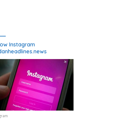
low Instagram
anheadlines.news
agram