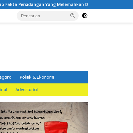
dangan Yang Melemahkan Dakwaan Jaksa Penuntut Umum
egara
Politik & Ekonomi
inal
Advertorial