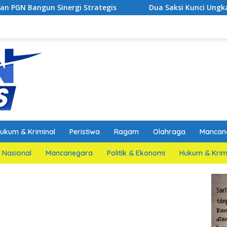
inergi Strategis
Dua Saksi Kunci Ungkap Fakta Persi
ukum & Kriminal
Peristiwa
Ragam
Olahraga
Mancan
Nasional
Mancanegara
Politik & Ekonomi
Hukum & Krim