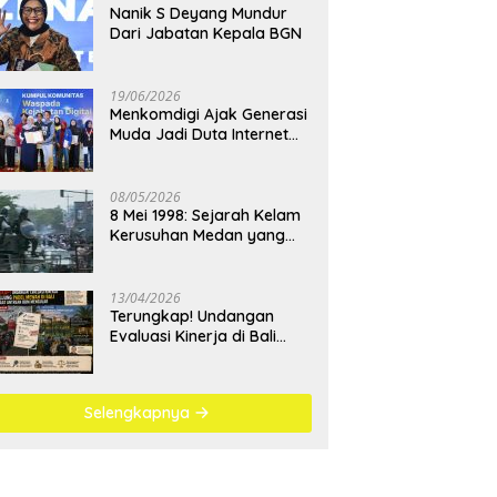
Nanik S Deyang Mundur
Dari Jabatan Kepala BGN
19/06/2026
Menkomdigi Ajak Generasi
Muda Jadi Duta Internet
Sehat dan Lawan
Kejahatan Digital
08/05/2026
8 Mei 1998: Sejarah Kelam
Kerusuhan Medan yang
Menjadi Pembelajaran
Bangsa
13/04/2026
Terungkap! Undangan
Evaluasi Kinerja di Bali
Berujung Padel Mewah
Saat Antrean BBM
Mengular
Selengkapnya