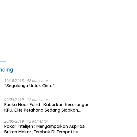
nding
10/10/2018
42 Komentar
“Segalanya Untuk Cinta”
06/05/2019
17 Komentar
Fauka Noor Farid : Kaburkan Kecurangan
KPU, Elite Petahana Sedang Siapkan
Beberapa Pengalihan Isu
20/05/2019
12 Komentar
Pakar Intelijen : Menyampaikan Aspirasi
Bukan Makar, Tembak Di Tempat Itu