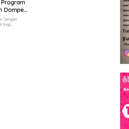
 Program
an Dompet
a: “Jangan
k Bagi…