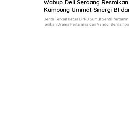
Wabup Deli Serdang Resmikan
Kampung Ummat Sinergi BI d
Dhuafa Waspada
Berita Terkait Ketua DPRD Sumut Sentil Pertamin
Jadikan Drama Pertamina dan Vendor Berdampa