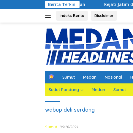
Langsung
n Jaksa Agar Dihadirkan
Berita Terkini
Kejati Jatim dan PGN Bangun S
ke
konten
Indeks Berita
Disclaimer
H
Sumut
Medan
Nasional
H
o
m
Sudut Pandang
Medan
Sumut
e
wabup deli serdang
Sumut
06/10/2021