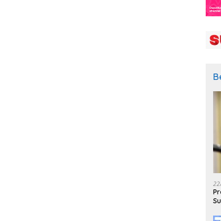
B
22
Pr
Su