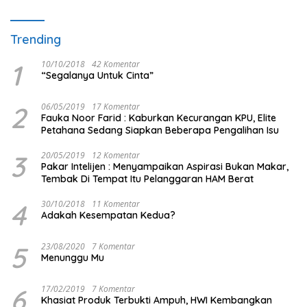
Trending
1
10/10/2018
42 Komentar
“Segalanya Untuk Cinta”
2
06/05/2019
17 Komentar
Fauka Noor Farid : Kaburkan Kecurangan KPU, Elite
Petahana Sedang Siapkan Beberapa Pengalihan Isu
3
20/05/2019
12 Komentar
Pakar Intelijen : Menyampaikan Aspirasi Bukan Makar,
Tembak Di Tempat Itu Pelanggaran HAM Berat
4
30/10/2018
11 Komentar
Adakah Kesempatan Kedua?
5
23/08/2020
7 Komentar
Menunggu Mu
6
17/02/2019
7 Komentar
Khasiat Produk Terbukti Ampuh, HWI Kembangkan