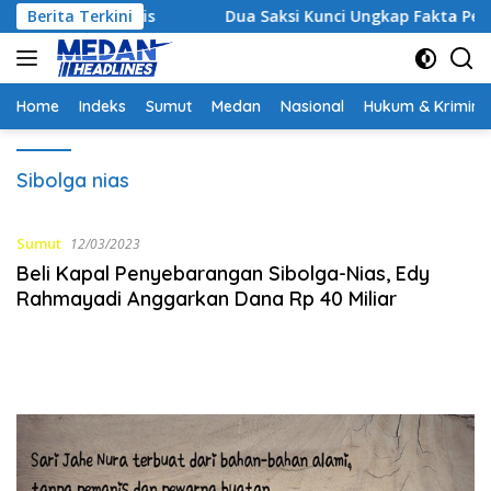
Langsung
rgi Strategis
Berita Terkini
Dua Saksi Kunci Ungkap Fakta Persidan
ke
konten
Home
Indeks
Sumut
Medan
Nasional
Hukum & Krimina
Sibolga nias
Sumut
12/03/2023
Beli Kapal Penyebarangan Sibolga-Nias, Edy
Rahmayadi Anggarkan Dana Rp 40 Miliar