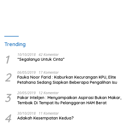
Trending
1
10/10/2018
42 Komentar
“Segalanya Untuk Cinta”
2
06/05/2019
17 Komentar
Fauka Noor Farid : Kaburkan Kecurangan KPU, Elite
Petahana Sedang Siapkan Beberapa Pengalihan Isu
3
20/05/2019
12 Komentar
Pakar Intelijen : Menyampaikan Aspirasi Bukan Makar,
Tembak Di Tempat Itu Pelanggaran HAM Berat
4
30/10/2018
11 Komentar
Adakah Kesempatan Kedua?