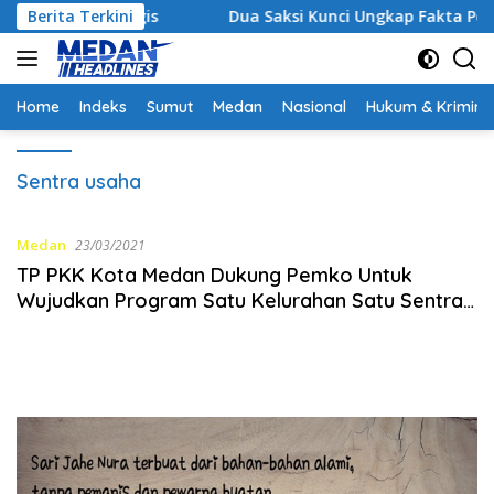
Langsung
i Strategis
Berita Terkini
Dua Saksi Kunci Ungkap Fakta Persidang
ke
konten
Home
Indeks
Sumut
Medan
Nasional
Hukum & Krimina
Sentra usaha
Medan
23/03/2021
TP PKK Kota Medan Dukung Pemko Untuk
Wujudkan Program Satu Kelurahan Satu Sentra
Usaha