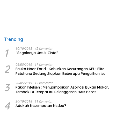
Trending
1
10/10/2018
42 Komentar
“Segalanya Untuk Cinta”
2
06/05/2019
17 Komentar
Fauka Noor Farid : Kaburkan Kecurangan KPU, Elite
Petahana Sedang Siapkan Beberapa Pengalihan Isu
3
20/05/2019
12 Komentar
Pakar Intelijen : Menyampaikan Aspirasi Bukan Makar,
Tembak Di Tempat Itu Pelanggaran HAM Berat
4
30/10/2018
11 Komentar
Adakah Kesempatan Kedua?