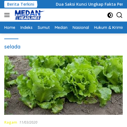
Langsung
Strategis
Berita Terkini
Dua Saksi Kunci Ungkap Fakta Persidangan
ke
konten
Home
Indeks
Sumut
Medan
Nasional
Hukum & Krimina
selada
Ragam
11/03/2020