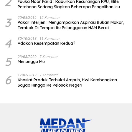
2
Fauka Noor Farid : Kaburkan Kecurangan KPU, Elite
Petahana Sedang Siapkan Beberapa Pengalihan Isu
3
20/05/2019
12 Komentar
Pakar Intelijen : Menyampaikan Aspirasi Bukan Makar,
Tembak Di Tempat Itu Pelanggaran HAM Berat
4
30/10/2018
11 Komentar
Adakah Kesempatan Kedua?
5
23/08/2020
7 Komentar
Menunggu Mu
6
17/02/2019
7 Komentar
Khasiat Produk Terbukti Ampuh, HWI Kembangkan
Sayap Hingga Ke Pelosok Negeri