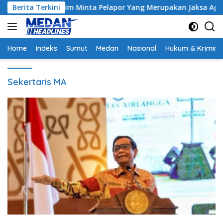
Langsung
ntrak, Hakim Minta Pelapor Yang Merupakan Jaksa Agar Dihadir
Berita Terkini
ke
konten
Home
Indeks
Sumut
Medan
Nasional
Hukum & Krimina
Sekertaris MA