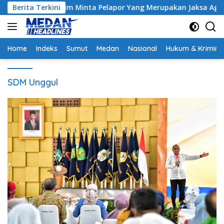
Langsung
trak, Hakim Minta Pelapor Yang Merupakan Jaksa Agar Dihadirk
Berita Terkini
ke
konten
Home
Indeks
Sumut
Medan
Nasional
Hukum & Krimina
SDM Unggul