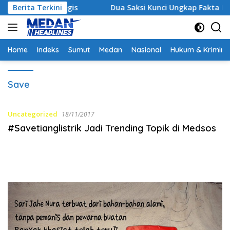
Langsung
ergi Strategis
Berita Terkini
Dua Saksi Kunci Ungkap Fakta Persid
ke
konten
Home
Indeks
Sumut
Medan
Nasional
Hukum & Krimina
Save
Uncategorized
18/11/2017
#Savetianglistrik Jadi Trending Topik di Medsos