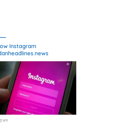
low Instagram
anheadlines.news
agram