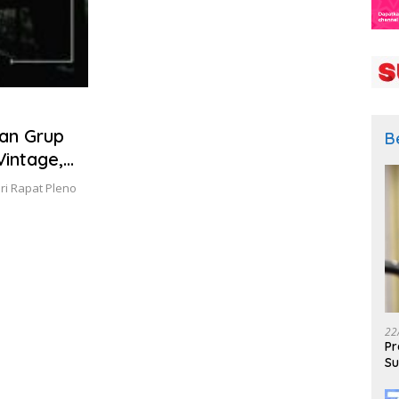
kan Grup
B
intage,
ri Rapat Pleno
22
Pr
Su