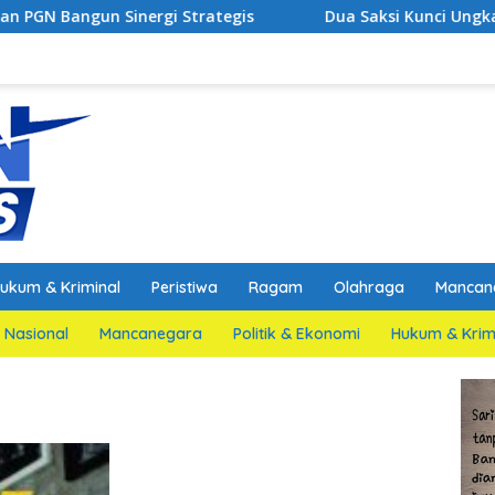
ergi Strategis
Dua Saksi Kunci Ungkap Fakta Persida
ukum & Kriminal
Peristiwa
Ragam
Olahraga
Mancan
Nasional
Mancanegara
Politik & Ekonomi
Hukum & Krim