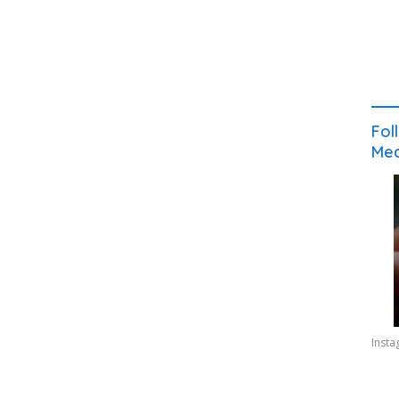
Fol
Med
Inst