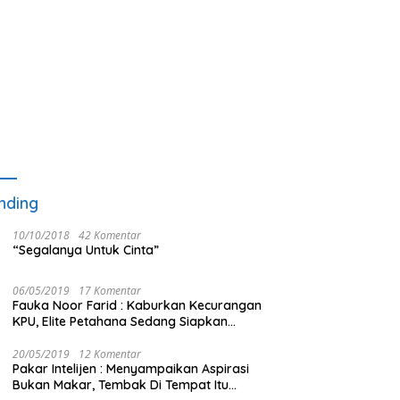
nding
10/10/2018
42 Komentar
“Segalanya Untuk Cinta”
06/05/2019
17 Komentar
Fauka Noor Farid : Kaburkan Kecurangan
KPU, Elite Petahana Sedang Siapkan
Beberapa Pengalihan Isu
20/05/2019
12 Komentar
Pakar Intelijen : Menyampaikan Aspirasi
Bukan Makar, Tembak Di Tempat Itu