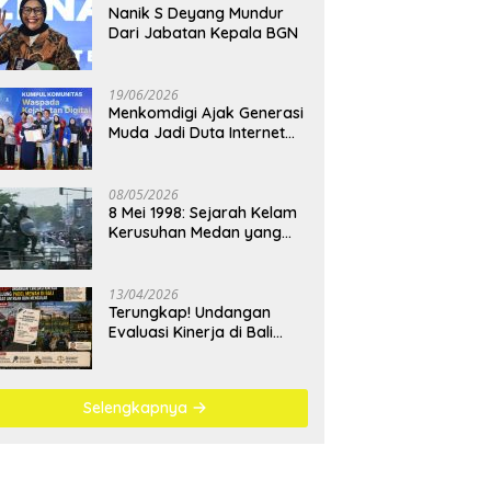
Nanik S Deyang Mundur
Dari Jabatan Kepala BGN
19/06/2026
Menkomdigi Ajak Generasi
Muda Jadi Duta Internet
Sehat dan Lawan
Kejahatan Digital
08/05/2026
8 Mei 1998: Sejarah Kelam
Kerusuhan Medan yang
Menjadi Pembelajaran
Bangsa
13/04/2026
Terungkap! Undangan
Evaluasi Kinerja di Bali
Berujung Padel Mewah
Saat Antrean BBM
Mengular
Selengkapnya