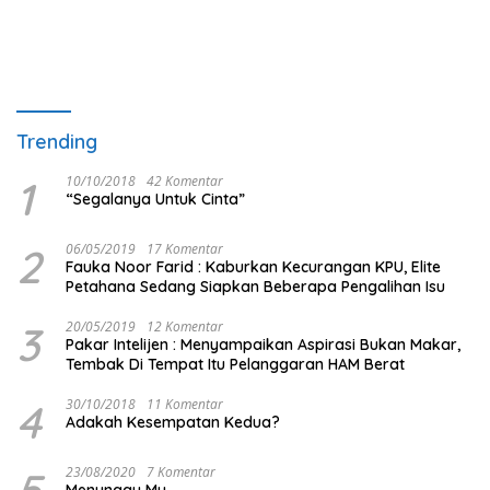
Trending
1
10/10/2018
42 Komentar
“Segalanya Untuk Cinta”
2
06/05/2019
17 Komentar
Fauka Noor Farid : Kaburkan Kecurangan KPU, Elite
Petahana Sedang Siapkan Beberapa Pengalihan Isu
3
20/05/2019
12 Komentar
Pakar Intelijen : Menyampaikan Aspirasi Bukan Makar,
Tembak Di Tempat Itu Pelanggaran HAM Berat
4
30/10/2018
11 Komentar
Adakah Kesempatan Kedua?
5
23/08/2020
7 Komentar
Menunggu Mu