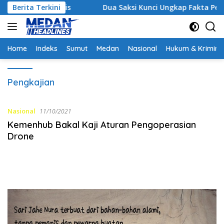
Langsung
i Strategis
Berita Terkini
Dua Saksi Kunci Ungkap Fakta Persidang
ke
konten
Home
Indeks
Sumut
Medan
Nasional
Hukum & Krimina
Pengkajian
Nasional
11/10/2021
Kemenhub Bakal Kaji Aturan Pengoperasian
Drone