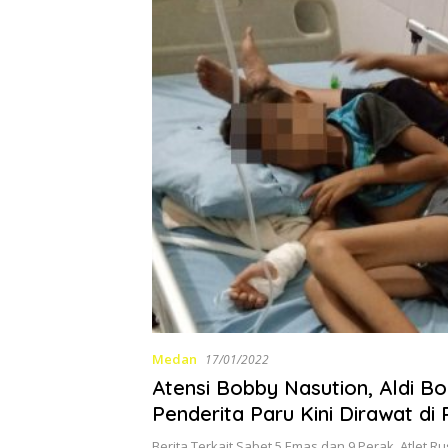
Medan
17/01/2022
Atensi Bobby Nasution, Aldi B
Penderita Paru Kini Dirawat di 
Pirngadi
Berita Terkait Sabet 5 Emas dan 9 Perak, Atlet R