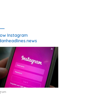
low Instagram
anheadlines.news
agram