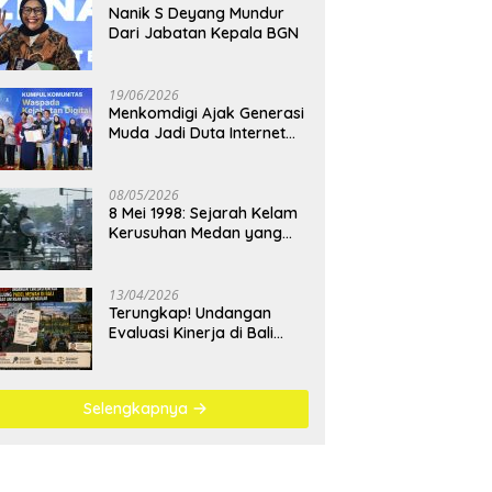
Nanik S Deyang Mundur
Dari Jabatan Kepala BGN
19/06/2026
Menkomdigi Ajak Generasi
Muda Jadi Duta Internet
Sehat dan Lawan
Kejahatan Digital
08/05/2026
8 Mei 1998: Sejarah Kelam
Kerusuhan Medan yang
Menjadi Pembelajaran
Bangsa
13/04/2026
Terungkap! Undangan
Evaluasi Kinerja di Bali
Berujung Padel Mewah
Saat Antrean BBM
Mengular
Selengkapnya