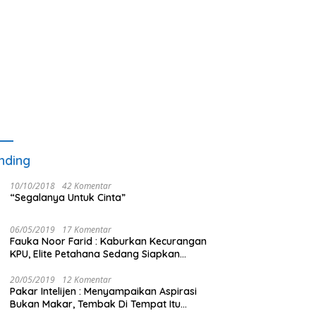
nding
10/10/2018
42 Komentar
“Segalanya Untuk Cinta”
06/05/2019
17 Komentar
Fauka Noor Farid : Kaburkan Kecurangan
KPU, Elite Petahana Sedang Siapkan
Beberapa Pengalihan Isu
20/05/2019
12 Komentar
Pakar Intelijen : Menyampaikan Aspirasi
Bukan Makar, Tembak Di Tempat Itu