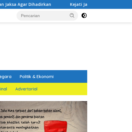
adirkan
Kejati Jatim dan PGN Bangun Sinergi Strategis
egara
Politik & Ekonomi
inal
Advertorial