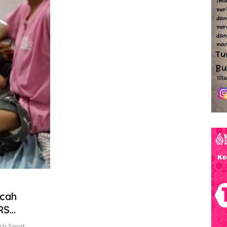
ocah
RS
ush Sport