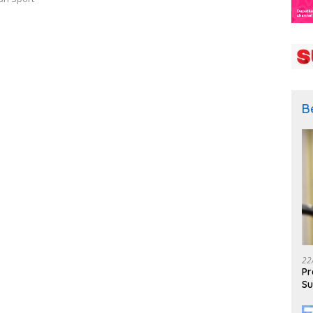
B
22
Pr
Su