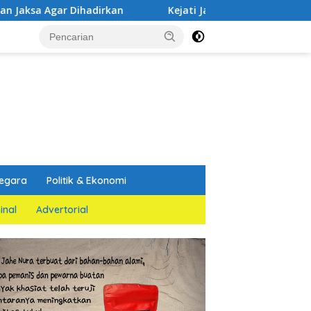
ihadirkan
Kejati Jatim dan PGN Bangun Sinergi Strategi
egara
Politik & Ekonomi
inal
Advertorial