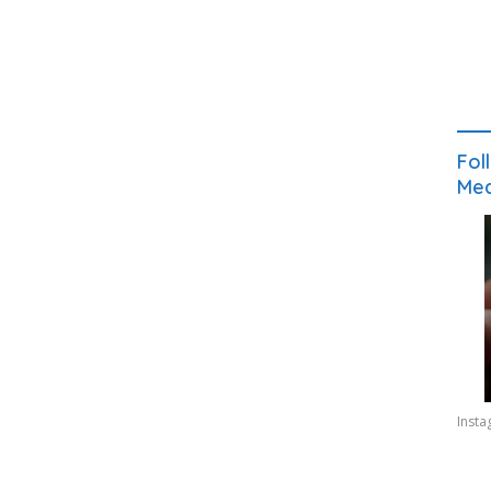
Fol
Med
Inst