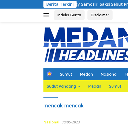
Langsung
orupsi Waterfront City Samosir: Saksi Sebut Proyek Telah Ses
Berita Terkini
ke
konten
Indeks Berita
Disclaimer
H
Sumut
Medan
Nasional
H
o
m
Sudut Pandang
Medan
Sumut
e
mencak mencak
Nasional
30/05/2023