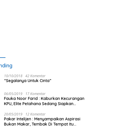
nding
10/10/2018
42 Komentar
“Segalanya Untuk Cinta”
06/05/2019
17 Komentar
Fauka Noor Farid : Kaburkan Kecurangan
KPU, Elite Petahana Sedang Siapkan
Beberapa Pengalihan Isu
20/05/2019
12 Komentar
Pakar Intelijen : Menyampaikan Aspirasi
Bukan Makar, Tembak Di Tempat Itu