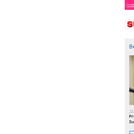
B
22
Pr
Su