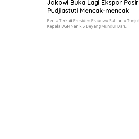
Jokowi Buka Lagi Ekspor Pasir 
Pudjiastuti Mencak-mencak
Berita Terkait Presiden Prabowo Subianto Tunju
Kepala BGN Nanik S Deyang Mundur Dari…