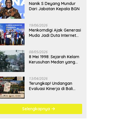
Nanik S Deyang Mundur
Dari Jabatan Kepala BGN
19/06/2026
Menkomdigi Ajak Generasi
Muda Jadi Duta Internet
Sehat dan Lawan
Kejahatan Digital
08/05/2026
8 Mei 1998: Sejarah Kelam
Kerusuhan Medan yang
Menjadi Pembelajaran
Bangsa
13/04/2026
Terungkap! Undangan
Evaluasi Kinerja di Bali
Berujung Padel Mewah
Saat Antrean BBM
Mengular
Selengkapnya