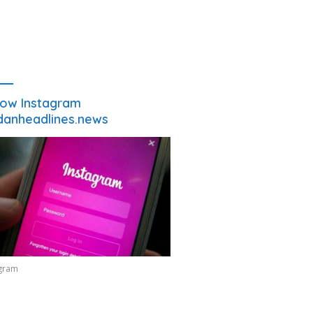
low Instagram
anheadlines.news
agram