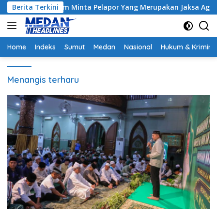
Langsung
trak, Hakim Minta Pelapor Yang Merupakan Jaksa Agar Dihadirk
Berita Terkini
ke
konten
Home
Indeks
Sumut
Medan
Nasional
Hukum & Krimina
Menangis terharu