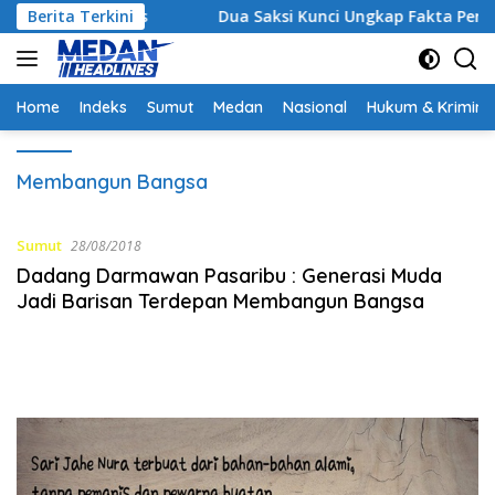
Langsung
gi Strategis
Berita Terkini
Dua Saksi Kunci Ungkap Fakta Persidan
ke
konten
Home
Indeks
Sumut
Medan
Nasional
Hukum & Krimina
Membangun Bangsa
Sumut
28/08/2018
Dadang Darmawan Pasaribu : Generasi Muda
Jadi Barisan Terdepan Membangun Bangsa