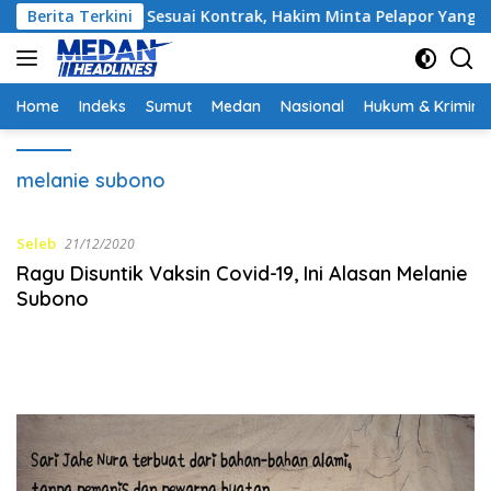
Langsung
oyek Telah Sesuai Kontrak, Hakim Minta Pelapor Yang Merupaka
Berita Terkini
ke
konten
Home
Indeks
Sumut
Medan
Nasional
Hukum & Krimina
melanie subono
Seleb
21/12/2020
Ragu Disuntik Vaksin Covid-19, Ini Alasan Melanie
Subono