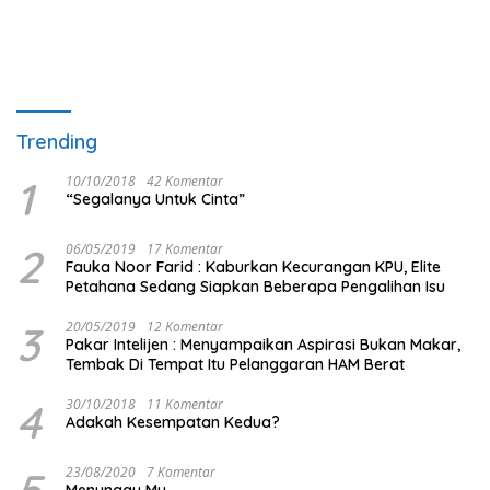
Trending
1
10/10/2018
42 Komentar
“Segalanya Untuk Cinta”
2
06/05/2019
17 Komentar
Fauka Noor Farid : Kaburkan Kecurangan KPU, Elite
Petahana Sedang Siapkan Beberapa Pengalihan Isu
3
20/05/2019
12 Komentar
Pakar Intelijen : Menyampaikan Aspirasi Bukan Makar,
Tembak Di Tempat Itu Pelanggaran HAM Berat
4
30/10/2018
11 Komentar
Adakah Kesempatan Kedua?
5
23/08/2020
7 Komentar
Menunggu Mu