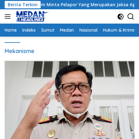
Langsung
ntrak, Hakim Minta Pelapor Yang Merupakan Jaksa Agar Dihadir
Berita Terkini
ke
konten
Home
Indeks
Sumut
Medan
Nasional
Hukum & Krimina
Mekanisme