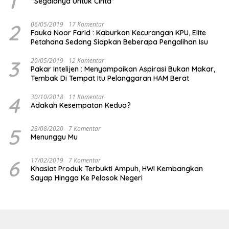
1
“Segalanya Untuk Cinta”
2
06/05/2019
17 Komentar
Fauka Noor Farid : Kaburkan Kecurangan KPU, Elite
Petahana Sedang Siapkan Beberapa Pengalihan Isu
3
20/05/2019
12 Komentar
Pakar Intelijen : Menyampaikan Aspirasi Bukan Makar,
Tembak Di Tempat Itu Pelanggaran HAM Berat
4
30/10/2018
11 Komentar
Adakah Kesempatan Kedua?
5
23/08/2020
7 Komentar
Menunggu Mu
6
17/02/2019
7 Komentar
Khasiat Produk Terbukti Ampuh, HWI Kembangkan
Sayap Hingga Ke Pelosok Negeri