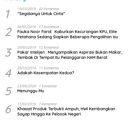
1
10/10/2018
42 Komentar
“Segalanya Untuk Cinta”
2
06/05/2019
17 Komentar
Fauka Noor Farid : Kaburkan Kecurangan KPU, Elite
Petahana Sedang Siapkan Beberapa Pengalihan Isu
3
20/05/2019
12 Komentar
Pakar Intelijen : Menyampaikan Aspirasi Bukan Makar,
Tembak Di Tempat Itu Pelanggaran HAM Berat
4
30/10/2018
11 Komentar
Adakah Kesempatan Kedua?
5
23/08/2020
7 Komentar
Menunggu Mu
6
17/02/2019
7 Komentar
Khasiat Produk Terbukti Ampuh, HWI Kembangkan
Sayap Hingga Ke Pelosok Negeri