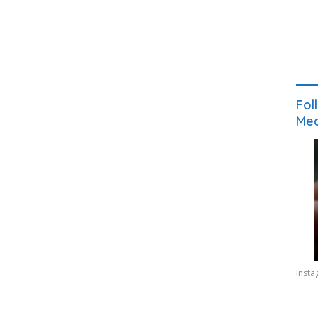
Fol
Med
Inst