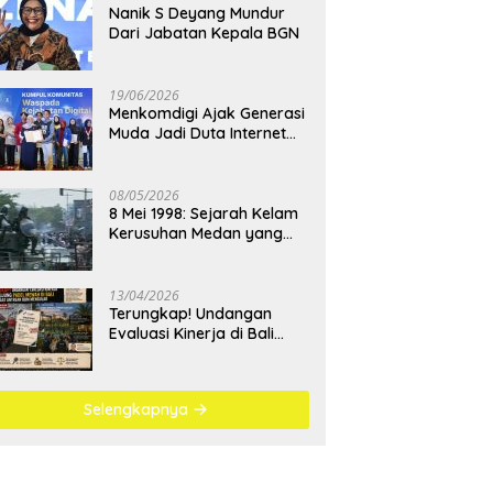
Nanik S Deyang Mundur
Dari Jabatan Kepala BGN
19/06/2026
Menkomdigi Ajak Generasi
Muda Jadi Duta Internet
Sehat dan Lawan
Kejahatan Digital
08/05/2026
8 Mei 1998: Sejarah Kelam
Kerusuhan Medan yang
Menjadi Pembelajaran
Bangsa
13/04/2026
Terungkap! Undangan
Evaluasi Kinerja di Bali
Berujung Padel Mewah
Saat Antrean BBM
Mengular
Selengkapnya