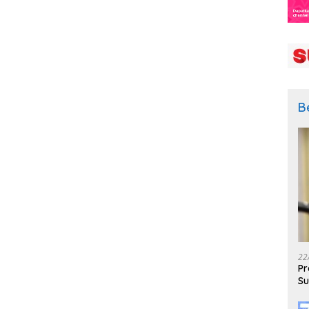
B
22
Pr
Su