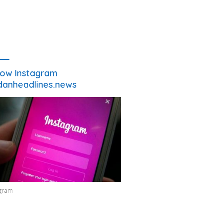
low Instagram
anheadlines.news
agram