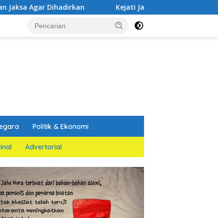
hadirkan
Kejati Jatim dan PGN Bangun Sinergi Strategi
egara
Politik & Ekonomi
inal
Advertorial