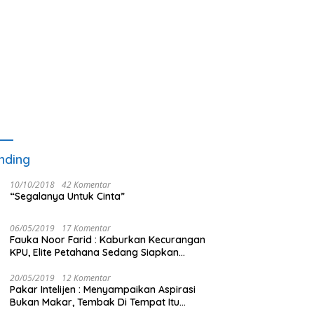
nding
10/10/2018
42 Komentar
“Segalanya Untuk Cinta”
06/05/2019
17 Komentar
Fauka Noor Farid : Kaburkan Kecurangan
KPU, Elite Petahana Sedang Siapkan
Beberapa Pengalihan Isu
20/05/2019
12 Komentar
Pakar Intelijen : Menyampaikan Aspirasi
Bukan Makar, Tembak Di Tempat Itu