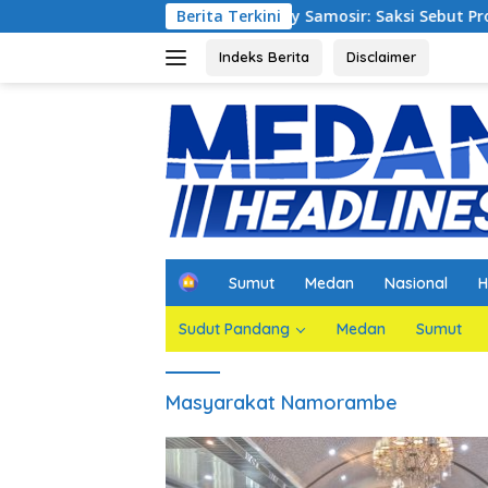
Langsung
rupsi Waterfront City Samosir: Saksi Sebut Proyek Telah Sesu
Berita Terkini
ke
konten
Indeks Berita
Disclaimer
H
Sumut
Medan
Nasional
H
o
m
Sudut Pandang
Medan
Sumut
e
Masyarakat Namorambe