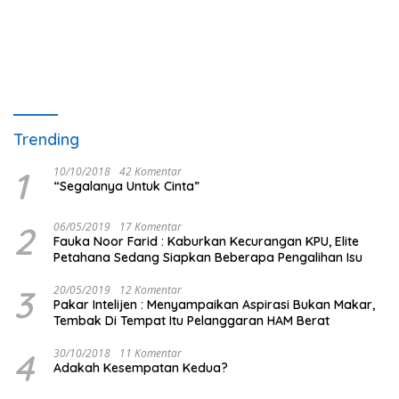
Trending
1
10/10/2018
42 Komentar
“Segalanya Untuk Cinta”
2
06/05/2019
17 Komentar
Fauka Noor Farid : Kaburkan Kecurangan KPU, Elite
Petahana Sedang Siapkan Beberapa Pengalihan Isu
3
20/05/2019
12 Komentar
Pakar Intelijen : Menyampaikan Aspirasi Bukan Makar,
Tembak Di Tempat Itu Pelanggaran HAM Berat
4
30/10/2018
11 Komentar
Adakah Kesempatan Kedua?