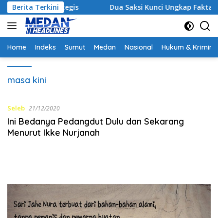
Langsung
nergi Strategis
Berita Terkini
Dua Saksi Kunci Ungkap Fakta Persi
ke
konten
Home
Indeks
Sumut
Medan
Nasional
Hukum & Krimina
masa kini
Seleb
21/12/2020
Ini Bedanya Pedangdut Dulu dan Sekarang
Menurut Ikke Nurjanah