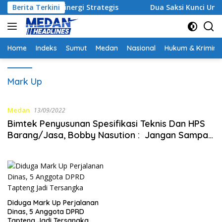
Langsung
Bangun Sinergi Strategis
Berita Terkini
Dua Saksi Kunci Ungkap Fak
ke
konten
Home
Indeks
Sumut
Medan
Nasional
Hukum & Krimina
Mark Up
Medan
13/09/2022
Bimtek Penyusunan Spesifikasi Teknis Dan HPS
Barang/Jasa, Bobby Nasution : Jangan Sampai
Mark Up
Diduga Mark Up Perjalanan
Dinas, 5 Anggota DPRD
Tapteng Jadi Tersangka