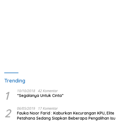
Trending
1
10/10/2018
42 Komentar
“Segalanya Untuk Cinta”
2
06/05/2019
17 Komentar
Fauka Noor Farid : Kaburkan Kecurangan KPU, Elite
Petahana Sedang Siapkan Beberapa Pengalihan Isu