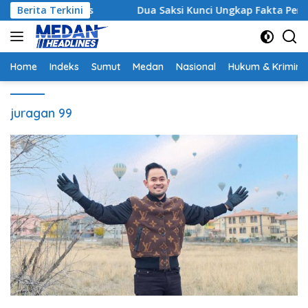
Langsung
trategis
Berita Terkini
Dua Saksi Kunci Ungkap Fakta Persidangan
ke
konten
Home
Indeks
Sumut
Medan
Nasional
Hukum & Krimina
juragan 99