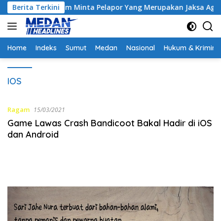
Langsung
ontrak, Hakim Minta Pelapor Yang Merupakan Jaksa Agar Dihadi
Berita Terkini
ke
konten
Home
Indeks
Sumut
Medan
Nasional
Hukum & Krimina
IOS
Ragam
15/03/2021
Game Lawas Crash Bandicoot Bakal Hadir di iOS
dan Android