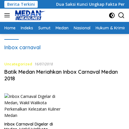
Langsung
Strategis
Berita Terkini
Dua Saksi Kunci Ungkap Fakta Persidangan
ke
konten
Home
Indeks
Sumut
Medan
Nasional
Hukum & Krimina
Inbox carnaval
Uncategorized
16/07/2018
Batik Medan Meriahkan Inbox Carnaval Medan
2018
Inbox Carnaval Digelar di