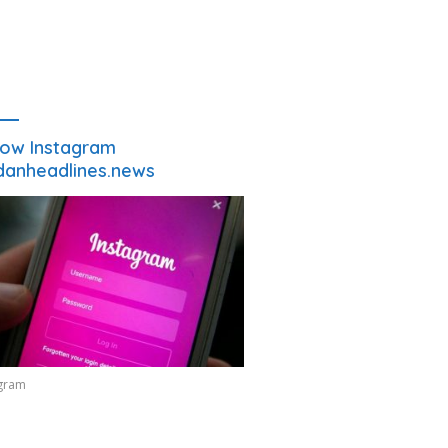
low Instagram
anheadlines.news
agram