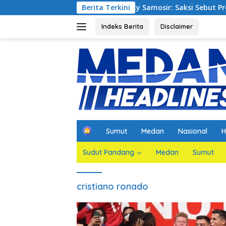
Langsung
rupsi Waterfront City Samosir: Saksi Sebut Proyek Telah Sesu
Berita Terkini
ke
konten
Indeks Berita
Disclaimer
H
Sumut
Medan
Nasional
H
o
m
Sudut Pandang
Medan
Sumut
e
cristiano ronado