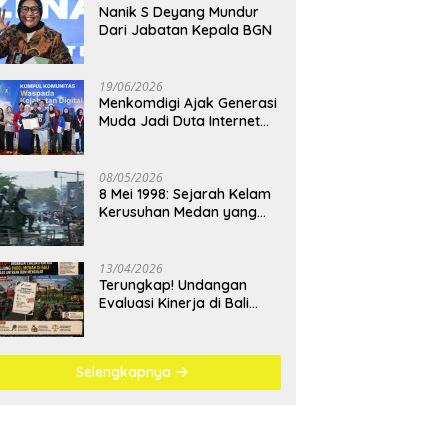
Nanik S Deyang Mundur
Dari Jabatan Kepala BGN
19/06/2026
Menkomdigi Ajak Generasi
Muda Jadi Duta Internet
Sehat dan Lawan
Kejahatan Digital
08/05/2026
8 Mei 1998: Sejarah Kelam
Kerusuhan Medan yang
Menjadi Pembelajaran
Bangsa
13/04/2026
Terungkap! Undangan
Evaluasi Kinerja di Bali
Berujung Padel Mewah
Saat Antrean BBM
Mengular
Selengkapnya