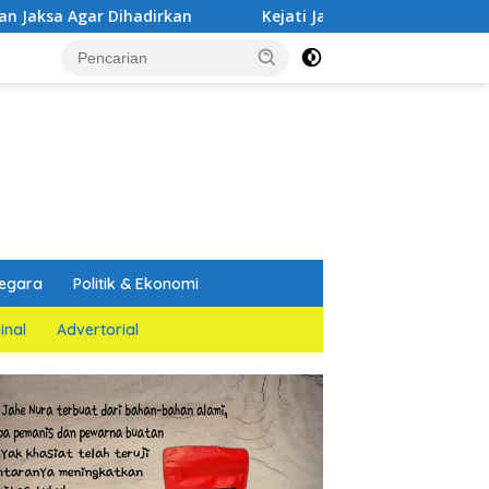
hadirkan
Kejati Jatim dan PGN Bangun Sinergi Strategi
egara
Politik & Ekonomi
inal
Advertorial