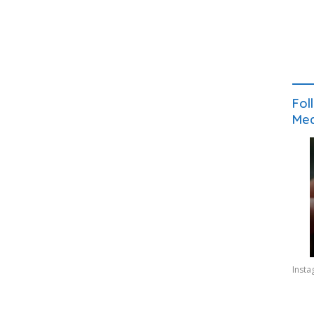
Fol
Med
Inst