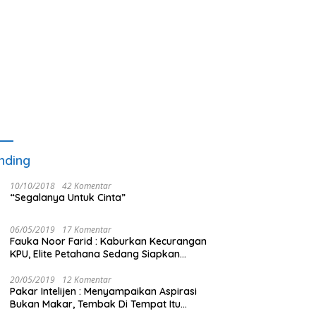
nding
10/10/2018
42 Komentar
“Segalanya Untuk Cinta”
06/05/2019
17 Komentar
Fauka Noor Farid : Kaburkan Kecurangan
KPU, Elite Petahana Sedang Siapkan
Beberapa Pengalihan Isu
20/05/2019
12 Komentar
Pakar Intelijen : Menyampaikan Aspirasi
Bukan Makar, Tembak Di Tempat Itu