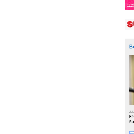
B
22
Pr
Su