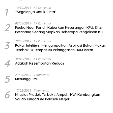
1
10/10/2018
42 Komentar
“Segalanya Untuk Cinta”
2
06/05/2019
17 Komentar
Fauka Noor Farid : Kaburkan Kecurangan KPU, Elite
Petahana Sedang Siapkan Beberapa Pengalihan Isu
3
20/05/2019
12 Komentar
Pakar Intelijen : Menyampaikan Aspirasi Bukan Makar,
Tembak Di Tempat Itu Pelanggaran HAM Berat
4
30/10/2018
11 Komentar
Adakah Kesempatan Kedua?
5
23/08/2020
7 Komentar
Menunggu Mu
6
17/02/2019
7 Komentar
Khasiat Produk Terbukti Ampuh, HWI Kembangkan
Sayap Hingga Ke Pelosok Negeri