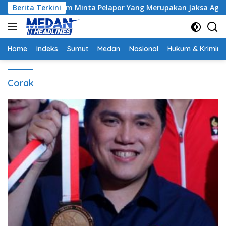
Langsung
trak, Hakim Minta Pelapor Yang Merupakan Jaksa Agar Dihadirk
Berita Terkini
ke
konten
Home
Indeks
Sumut
Medan
Nasional
Hukum & Krimina
Corak