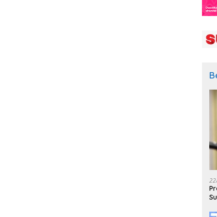
B
22
Pr
Su