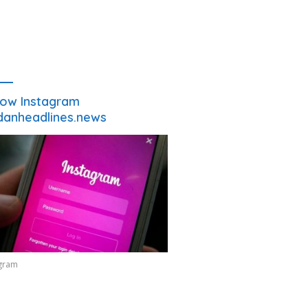
low Instagram
anheadlines.news
agram