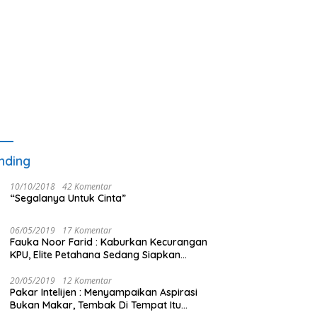
nding
10/10/2018
42 Komentar
“Segalanya Untuk Cinta”
06/05/2019
17 Komentar
Fauka Noor Farid : Kaburkan Kecurangan
KPU, Elite Petahana Sedang Siapkan
Beberapa Pengalihan Isu
20/05/2019
12 Komentar
Pakar Intelijen : Menyampaikan Aspirasi
Bukan Makar, Tembak Di Tempat Itu