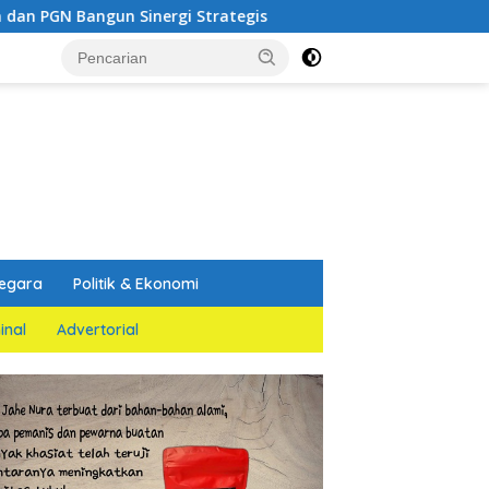
Sinergi Strategis
Dua Saksi Kunci Ungkap Fakta Pers
egara
Politik & Ekonomi
inal
Advertorial