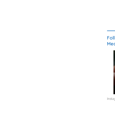
Fol
Med
Inst