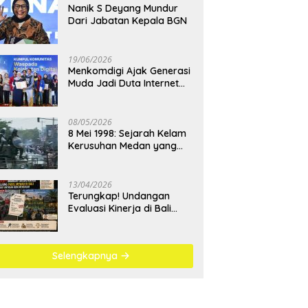
Nanik S Deyang Mundur
Dari Jabatan Kepala BGN
19/06/2026
Menkomdigi Ajak Generasi
Muda Jadi Duta Internet
Sehat dan Lawan
Kejahatan Digital
08/05/2026
8 Mei 1998: Sejarah Kelam
Kerusuhan Medan yang
Menjadi Pembelajaran
Bangsa
13/04/2026
Terungkap! Undangan
Evaluasi Kinerja di Bali
Berujung Padel Mewah
Saat Antrean BBM
Mengular
Selengkapnya