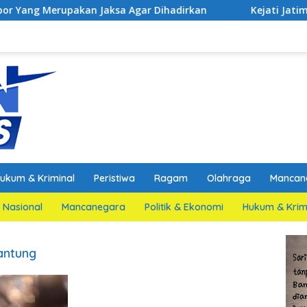
an Jaksa Agar Dihadirkan
Kejati Jatim dan PGN Bangun 
ukum & Kriminal
Peristiwa
Ragam
Olahraga
Mancan
Nasional
Mancanegara
Politik & Ekonomi
Hukum & Krim
jantung