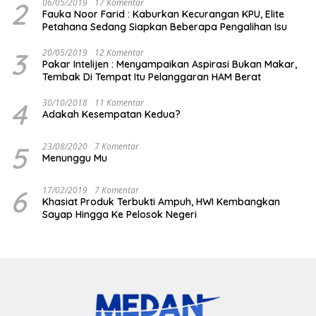
2
06/05/2019
17 Komentar
Fauka Noor Farid : Kaburkan Kecurangan KPU, Elite
Petahana Sedang Siapkan Beberapa Pengalihan Isu
3
20/05/2019
12 Komentar
Pakar Intelijen : Menyampaikan Aspirasi Bukan Makar,
Tembak Di Tempat Itu Pelanggaran HAM Berat
4
30/10/2018
11 Komentar
Adakah Kesempatan Kedua?
5
23/08/2020
7 Komentar
Menunggu Mu
6
17/02/2019
7 Komentar
Khasiat Produk Terbukti Ampuh, HWI Kembangkan
Sayap Hingga Ke Pelosok Negeri