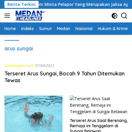
Langsung
ntrak, Hakim Minta Pelapor Yang Merupakan Jaksa Agar Dihadir
Berita Terkini
ke
konten
Home
Indeks
Sumut
Medan
Nasional
Hukum & Krimina
arus sungai
Uncategorized
07/04/2023
Terseret Arus Sungai, Bocah 9 Tahun Ditemukan
Tewas
Terseret Arus Saat Berenang,
Remaja ini Tenggelam di
Sungai Belawan