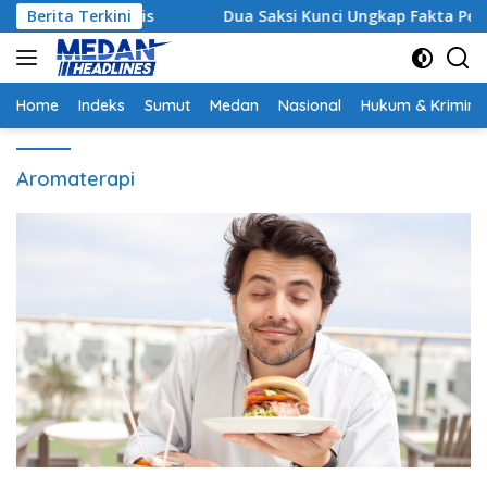
Langsung
 Strategis
Berita Terkini
Dua Saksi Kunci Ungkap Fakta Persidanga
ke
konten
Home
Indeks
Sumut
Medan
Nasional
Hukum & Krimina
Aromaterapi