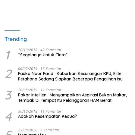
Trending
1
10/10/2018
42 Komentar
“Segalanya Untuk Cinta”
2
06/05/2019
17 Komentar
Fauka Noor Farid : Kaburkan Kecurangan KPU, Elite
Petahana Sedang Siapkan Beberapa Pengalihan Isu
3
20/05/2019
12 Komentar
Pakar Intelijen : Menyampaikan Aspirasi Bukan Makar,
Tembak Di Tempat Itu Pelanggaran HAM Berat
4
30/10/2018
11 Komentar
Adakah Kesempatan Kedua?
5
23/08/2020
7 Komentar
Menunggu Mu