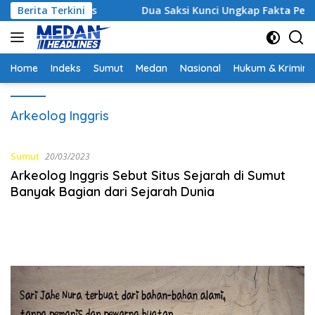
Langsung
 Strategis
Berita Terkini
Dua Saksi Kunci Ungkap Fakta Persidanga
ke
konten
Home
Indeks
Sumut
Medan
Nasional
Hukum & Krimina
Arkeolog Inggris
Sumut
20/03/2023
Arkeolog Inggris Sebut Situs Sejarah di Sumut
Banyak Bagian dari Sejarah Dunia