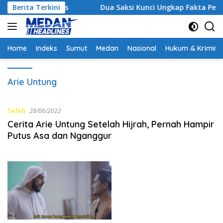
Langsung
 Strategis
Berita Terkini
Dua Saksi Kunci Ungkap Fakta Persidanga
ke
konten
Home
Indeks
Sumut
Medan
Nasional
Hukum & Krimina
Arie Untung
Seleb
28/06/2022
Cerita Arie Untung Setelah Hijrah, Pernah Hampir
Putus Asa dan Nganggur