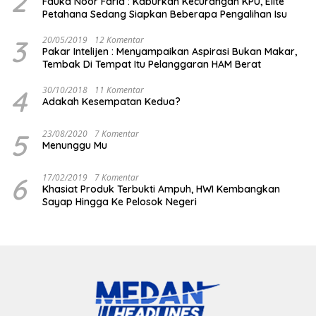
2
Fauka Noor Farid : Kaburkan Kecurangan KPU, Elite
Petahana Sedang Siapkan Beberapa Pengalihan Isu
3
20/05/2019
12 Komentar
Pakar Intelijen : Menyampaikan Aspirasi Bukan Makar,
Tembak Di Tempat Itu Pelanggaran HAM Berat
4
30/10/2018
11 Komentar
Adakah Kesempatan Kedua?
5
23/08/2020
7 Komentar
Menunggu Mu
6
17/02/2019
7 Komentar
Khasiat Produk Terbukti Ampuh, HWI Kembangkan
Sayap Hingga Ke Pelosok Negeri