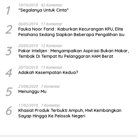
1
10/10/2018
42 Komentar
“Segalanya Untuk Cinta”
2
06/05/2019
17 Komentar
Fauka Noor Farid : Kaburkan Kecurangan KPU, Elite
Petahana Sedang Siapkan Beberapa Pengalihan Isu
3
20/05/2019
12 Komentar
Pakar Intelijen : Menyampaikan Aspirasi Bukan Makar,
Tembak Di Tempat Itu Pelanggaran HAM Berat
4
30/10/2018
11 Komentar
Adakah Kesempatan Kedua?
5
23/08/2020
7 Komentar
Menunggu Mu
6
17/02/2019
7 Komentar
Khasiat Produk Terbukti Ampuh, HWI Kembangkan
Sayap Hingga Ke Pelosok Negeri