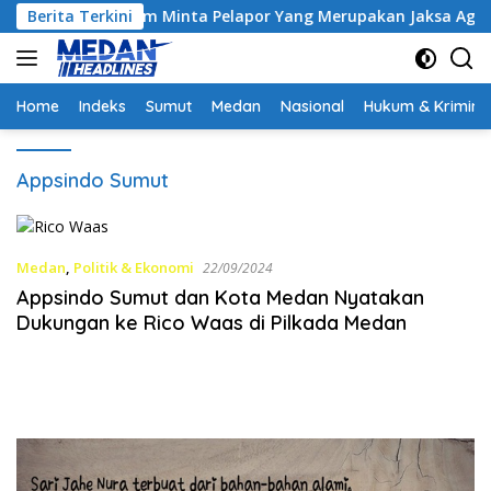
Langsung
ontrak, Hakim Minta Pelapor Yang Merupakan Jaksa Agar Dihadi
Berita Terkini
ke
konten
Home
Indeks
Sumut
Medan
Nasional
Hukum & Krimina
Appsindo Sumut
Medan
,
Politik & Ekonomi
22/09/2024
Appsindo Sumut dan Kota Medan Nyatakan
Dukungan ke Rico Waas di Pilkada Medan