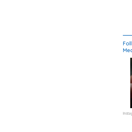
Fol
Med
Inst