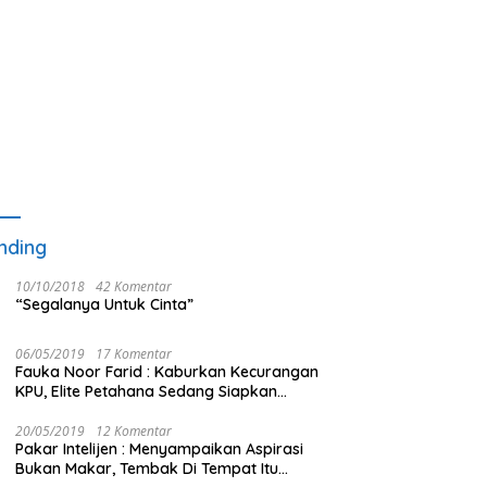
nding
10/10/2018
42 Komentar
“Segalanya Untuk Cinta”
06/05/2019
17 Komentar
Fauka Noor Farid : Kaburkan Kecurangan
KPU, Elite Petahana Sedang Siapkan
Beberapa Pengalihan Isu
20/05/2019
12 Komentar
Pakar Intelijen : Menyampaikan Aspirasi
Bukan Makar, Tembak Di Tempat Itu