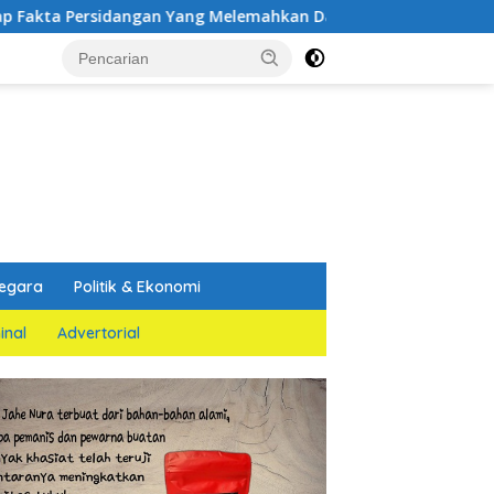
dangan Yang Melemahkan Dakwaan Jaksa Penuntut Umum
egara
Politik & Ekonomi
inal
Advertorial