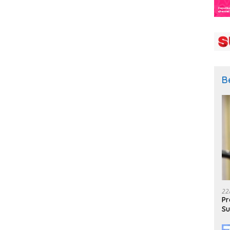
B
22
Pr
Su