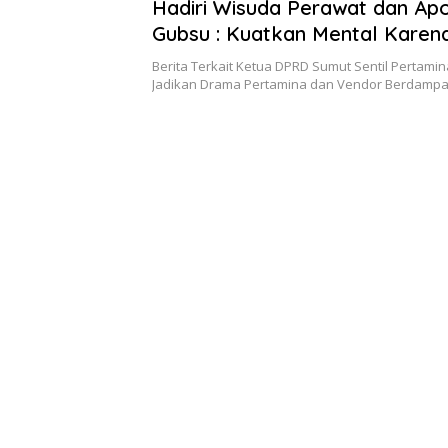
Hadiri Wisuda Perawat dan Apo
Gubsu : Kuatkan Mental Karena
Sangat Dibutuhkan
Berita Terkait Ketua DPRD Sumut Sentil Pertamin
Jadikan Drama Pertamina dan Vendor Berdampa