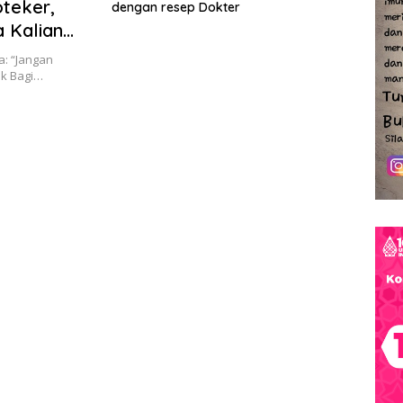
teker,
dengan resep Dokter
 Kalian
a: “Jangan
k Bagi…