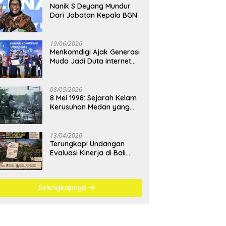
Nanik S Deyang Mundur
Dari Jabatan Kepala BGN
19/06/2026
Menkomdigi Ajak Generasi
Muda Jadi Duta Internet
Sehat dan Lawan
Kejahatan Digital
08/05/2026
8 Mei 1998: Sejarah Kelam
Kerusuhan Medan yang
Menjadi Pembelajaran
Bangsa
13/04/2026
Terungkap! Undangan
Evaluasi Kinerja di Bali
Berujung Padel Mewah
Saat Antrean BBM
Mengular
Selengkapnya