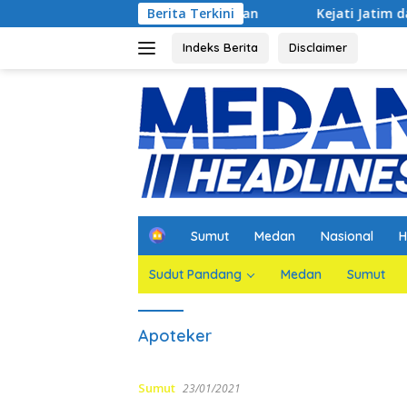
Langsung
n Jaksa Agar Dihadirkan
Berita Terkini
Kejati Jatim dan PGN Bangun S
ke
konten
Indeks Berita
Disclaimer
H
Sumut
Medan
Nasional
H
o
m
Sudut Pandang
Medan
Sumut
e
Apoteker
Sumut
23/01/2021