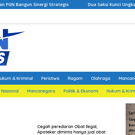
inergi Strategis
Dua Saksi Kunci Ungkap Fakta Persi
ukum & Kriminal
Peristiwa
Ragam
Olahraga
Mancan
Nasional
Mancanegara
Politik & Ekonomi
Hukum & Krim
Cegah peredaran Obat Ilegal,
Apoteker diminta hanya jual obat