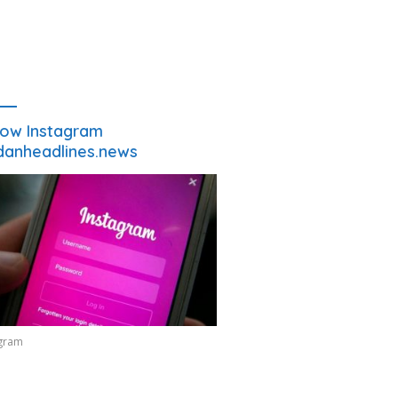
low Instagram
anheadlines.news
agram