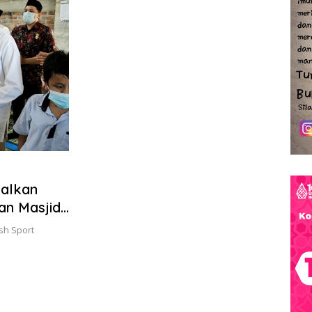
nalkan
an Masjid
ush Sport