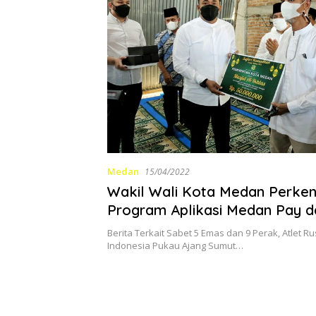
Medan
15/04/2022
Wakil Wali Kota Medan Perke
Program Aplikasi Medan Pay d
Mandiri Kepada Masyarakat
Berita Terkait Sabet 5 Emas dan 9 Perak, Atlet R
Indonesia Pukau Ajang Sumut…