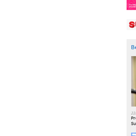
B
22
Pr
Su