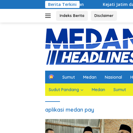
Langsung
Jaksa Agar Dihadirkan
Berita Terkini
Kejati Jatim dan PGN Bangun Sin
ke
konten
Indeks Berita
Disclaimer
H
Sumut
Medan
Nasional
H
o
m
Sudut Pandang
Medan
Sumut
e
aplikasi medan pay