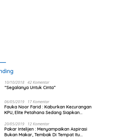
nding
10/10/2018
42 Komentar
“Segalanya Untuk Cinta”
06/05/2019
17 Komentar
Fauka Noor Farid : Kaburkan Kecurangan
KPU, Elite Petahana Sedang Siapkan
Beberapa Pengalihan Isu
20/05/2019
12 Komentar
Pakar Intelijen : Menyampaikan Aspirasi
Bukan Makar, Tembak Di Tempat Itu