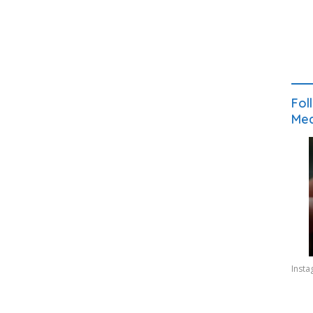
Fol
Med
Inst