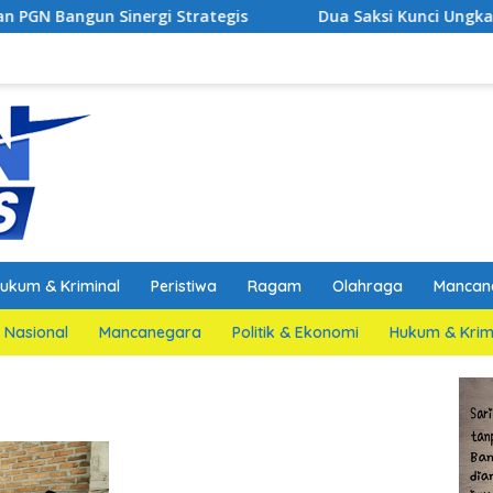
ergi Strategis
Dua Saksi Kunci Ungkap Fakta Persida
ukum & Kriminal
Peristiwa
Ragam
Olahraga
Mancan
Nasional
Mancanegara
Politik & Ekonomi
Hukum & Krim