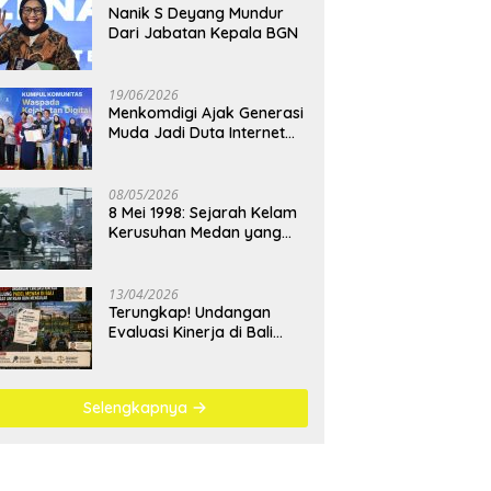
Nanik S Deyang Mundur
Dari Jabatan Kepala BGN
19/06/2026
Menkomdigi Ajak Generasi
Muda Jadi Duta Internet
Sehat dan Lawan
Kejahatan Digital
08/05/2026
8 Mei 1998: Sejarah Kelam
Kerusuhan Medan yang
Menjadi Pembelajaran
Bangsa
13/04/2026
Terungkap! Undangan
Evaluasi Kinerja di Bali
Berujung Padel Mewah
Saat Antrean BBM
Mengular
Selengkapnya