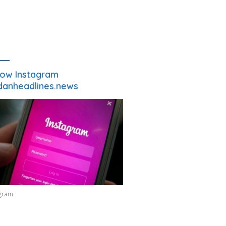
low Instagram
anheadlines.news
agram