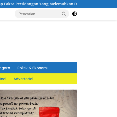
angan Yang Melemahkan Dakwaan Jaksa Penuntut Umum
egara
Politik & Ekonomi
inal
Advertorial