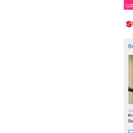
B
22
Pr
Su