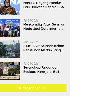
Nanik S Deyang Mundur
Dari Jabatan Kepala BGN
19/06/2026
Menkomdigi Ajak Generasi
Muda Jadi Duta Internet
Sehat dan Lawan
Kejahatan Digital
08/05/2026
8 Mei 1998: Sejarah Kelam
Kerusuhan Medan yang
Menjadi Pembelajaran
Bangsa
13/04/2026
Terungkap! Undangan
Evaluasi Kinerja di Bali
Berujung Padel Mewah
Saat Antrean BBM
Mengular
Selengkapnya