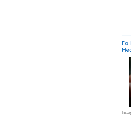
Fol
Med
Inst