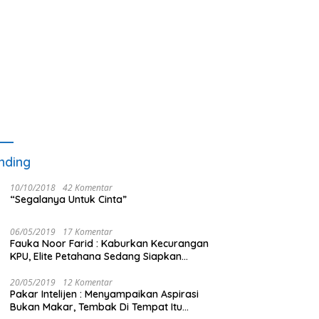
nding
10/10/2018
42 Komentar
“Segalanya Untuk Cinta”
06/05/2019
17 Komentar
Fauka Noor Farid : Kaburkan Kecurangan
KPU, Elite Petahana Sedang Siapkan
Beberapa Pengalihan Isu
20/05/2019
12 Komentar
Pakar Intelijen : Menyampaikan Aspirasi
Bukan Makar, Tembak Di Tempat Itu