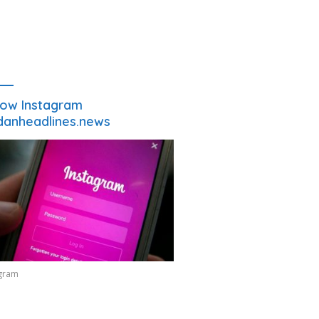
low Instagram
anheadlines.news
agram