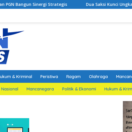
ergi Strategis
Dua Saksi Kunci Ungkap Fakta Persid
ukum & Kriminal
Peristiwa
Ragam
Olahraga
Mancan
Nasional
Mancanegara
Politik & Ekonomi
Hukum & Krim