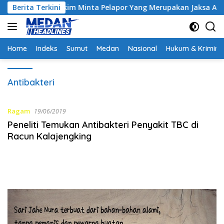
Langsung
ontrak, Hakim Minta Pelapor Yang Merupakan Jaksa Agar Dihadi
Berita Terkini
ke
konten
Home
Indeks
Sumut
Medan
Nasional
Hukum & Krimina
Antibakteri
Ragam
19/06/2019
Peneliti Temukan Antibakteri Penyakit TBC di
Racun Kalajengking