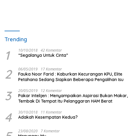
Trending
1
10/10/2018
42 Komentar
“Segalanya Untuk Cinta”
2
06/05/2019
17 Komentar
Fauka Noor Farid : Kaburkan Kecurangan KPU, Elite
Petahana Sedang Siapkan Beberapa Pengalihan Isu
3
20/05/2019
12 Komentar
Pakar Intelijen : Menyampaikan Aspirasi Bukan Makar,
Tembak Di Tempat Itu Pelanggaran HAM Berat
4
30/10/2018
11 Komentar
Adakah Kesempatan Kedua?
5
23/08/2020
7 Komentar
Menunggu Mu