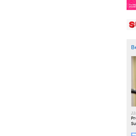
B
22
Pr
Su