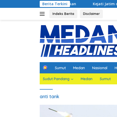
Langsung
n Jaksa Agar Dihadirkan
Berita Terkini
Kejati Jatim dan PGN Bangun S
ke
konten
Indeks Berita
Disclaimer
H
Sumut
Medan
Nasional
H
o
m
Sudut Pandang
Medan
Sumut
e
anti tank