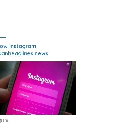
low Instagram
anheadlines.news
agram