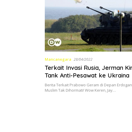
Mancanegara
28/04/2022
Terkait Invasi Rusia, Jerman K
Tank Anti-Pesawat ke Ukraina
Berita Terkait Prabowo Geram di Depan Erdogan
Muslim Tak Dihormati! Wow Keren, Jay…