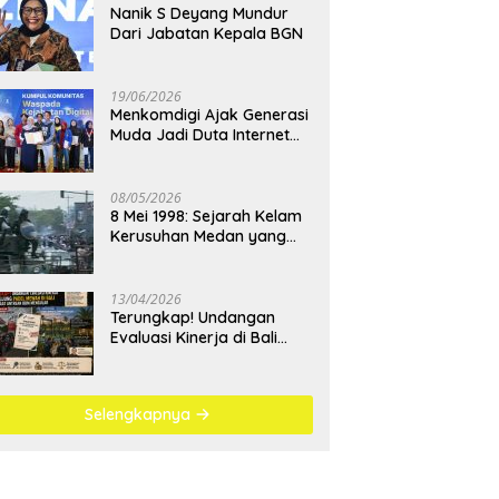
Nanik S Deyang Mundur
Dari Jabatan Kepala BGN
19/06/2026
Menkomdigi Ajak Generasi
Muda Jadi Duta Internet
Sehat dan Lawan
Kejahatan Digital
08/05/2026
8 Mei 1998: Sejarah Kelam
Kerusuhan Medan yang
Menjadi Pembelajaran
Bangsa
13/04/2026
Terungkap! Undangan
Evaluasi Kinerja di Bali
Berujung Padel Mewah
Saat Antrean BBM
Mengular
Selengkapnya