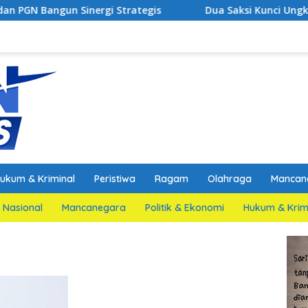
inergi Strategis
Dua Saksi Kunci Ungkap Fakta Persi
ukum & Kriminal
Peristiwa
Ragam
Olahraga
Mancan
Nasional
Mancanegara
Politik & Ekonomi
Hukum & Krim