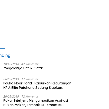
nding
10/10/2018
42 Komentar
“Segalanya Untuk Cinta”
06/05/2019
17 Komentar
Fauka Noor Farid : Kaburkan Kecurangan
KPU, Elite Petahana Sedang Siapkan
Beberapa Pengalihan Isu
20/05/2019
12 Komentar
Pakar Intelijen : Menyampaikan Aspirasi
Bukan Makar, Tembak Di Tempat Itu