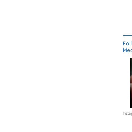
Fol
Med
Inst