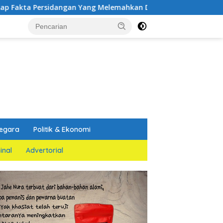
dangan Yang Melemahkan Dakwaan Jaksa Penuntut Umum
egara
Politik & Ekonomi
inal
Advertorial